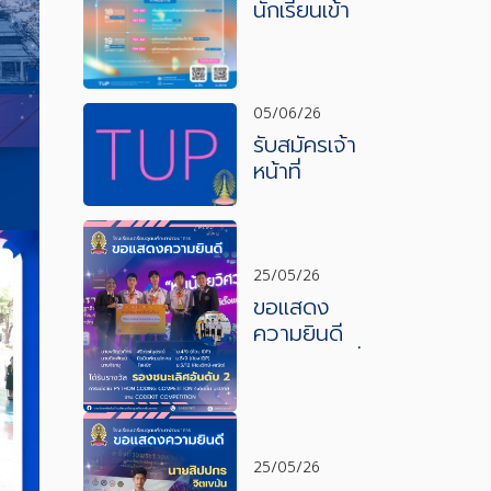
นักเรียนเข้า
ร่วมแข่งขัน
ทักษะ
คอมพิวเตอ
ร์ งาน
05/06/26
สัปดาห์
รับสมัครเจ้า
วิทยาศาสต
หน้าที่
ร์และ
เลขานุการ
เทคโนโลยี
โครงการ
ปีการศึกษา
English
2569
Program
25/05/26
ขอแสดง
ความยินดี
กับนักเรียนที่
ได้รับรางวัล
รองชนะเลิศ
อันดับที่ 2
25/05/26