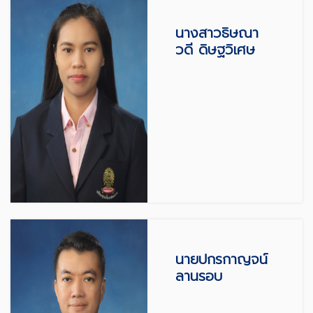
นางสาวธิษณา
วดี ดิษฐวิเศษ
นายปกรกาญจน์
ลานรอบ