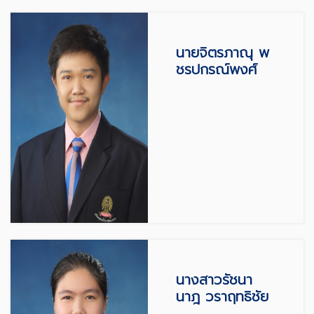
นายจิตรภาณุ พ
ชรปกรณ์พงศ์
นางสาวรัชนา
นาฎ วราฤทธิชัย