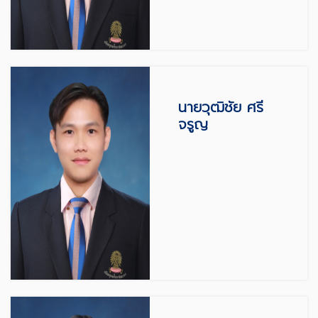
นายวุฒิชัย ศรี
จรูญ