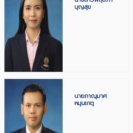
บุญสุข
นายภาณุมาศ
หมุนเกตุ