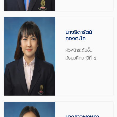
นางธิดารัตน์
ทองตะโก
หัวหน้าระดับชั้น
มัธยมศึกษาปีที่ ๔
นางสาวพฤษภา